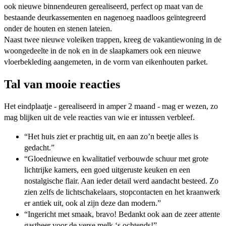
ook nieuwe binnendeuren gerealiseerd, perfect op maat van de
bestaande deurkassementen en nagenoeg naadloos geïntegreerd
onder de houten en stenen lateien.
Naast twee nieuwe voleiken trappen, kreeg de vakantiewoning in de
woongedeelte in de nok en in de slaapkamers ook een nieuwe
vloerbekleding aangemeten, in de vorm van eikenhouten parket.
Tal van mooie reacties
Het eindplaatje - gerealiseerd in amper 2 maand - mag er wezen, zo
mag blijken uit de vele reacties van wie er intussen verbleef.
“Het huis ziet er prachtig uit, en aan zo’n beetje alles is
gedacht.”
“Gloednieuwe en kwalitatief verbouwde schuur met grote
lichtrijke kamers, een goed uitgeruste keuken en een
nostalgische flair. Aan ieder detail werd aandacht besteed. Zo
zien zelfs de lichtschakelaars, stopcontacten en het kraanwerk
er antiek uit, ook al zijn deze dan modern.”
“Ingericht met smaak, bravo! Bedankt ook aan de zeer attente
gastheer voor de verse melk ‘s ochtends!”