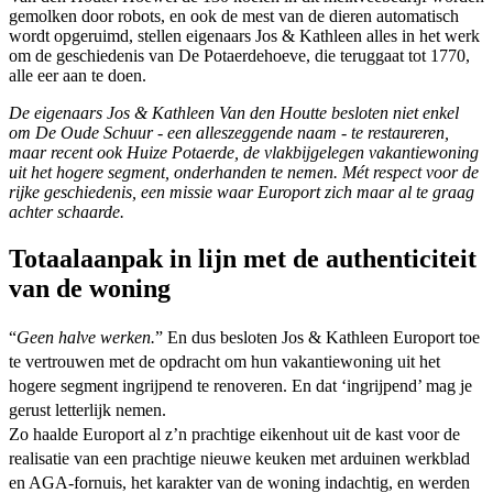
gemolken door robots, en ook de mest van de dieren automatisch
wordt opgeruimd, stellen eigenaars Jos & Kathleen alles in het werk
om de geschiedenis van De Potaerdehoeve, die teruggaat tot 1770,
alle eer aan te doen.
De eigenaars Jos & Kathleen Van den Houtte besloten niet enkel
om De Oude Schuur - een alleszeggende naam - te restaureren,
maar recent ook Huize Potaerde, de vlakbijgelegen vakantiewoning
uit het hogere segment, onderhanden te nemen. Mét respect voor de
rijke geschiedenis, een missie waar Europort zich maar al te graag
achter schaarde.
Totaalaanpak in lijn met de authenticiteit
van de woning
“
Geen halve werken.
” En dus besloten Jos & Kathleen Europort toe
te vertrouwen met de opdracht om hun vakantiewoning uit het
hogere segment ingrijpend te renoveren. En dat ‘ingrijpend’ mag je
gerust letterlijk nemen.
Zo haalde Europort al z’n prachtige eikenhout uit de kast voor de
realisatie van een prachtige nieuwe keuken met arduinen werkblad
en AGA-fornuis, het karakter van de woning indachtig, en werden